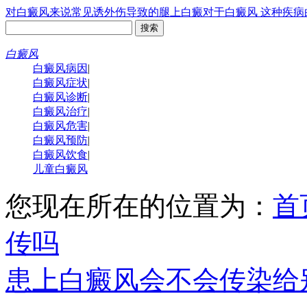
对白癜风来说常见诱
外伤导致的腿上白癜
对于白癜风 这种疾病
白癜风
白癜风病因
|
白癜风症状
|
白癜风诊断
|
白癜风治疗
|
白癜风危害
|
白癜风预防
|
白癜风饮食
|
儿童白癜风
您现在所在的位置为：
首
传吗
患上白癜风会不会传染给