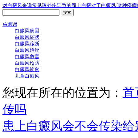
对白癜风来说常见诱
外伤导致的腿上白癜
对于白癜风 这种疾病
白癜风
白癜风病因
|
白癜风症状
|
白癜风诊断
|
白癜风治疗
|
白癜风危害
|
白癜风预防
|
白癜风饮食
|
儿童白癜风
您现在所在的位置为：
首
传吗
患上白癜风会不会传染给