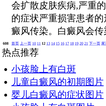
会扩散皮肤疾病,严重
的症状严重损害患者的
癜风传染。白癜风会传染
608
首页
上一页
10
11
12
13
14
15
16
17
18
19
20
21
下一页
尾
热点推荐
小孩脸上有白斑
儿童白癜风的初期图片
婴儿白癜风的症状图片