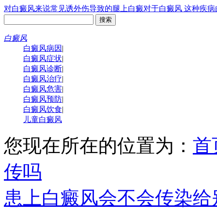
对白癜风来说常见诱
外伤导致的腿上白癜
对于白癜风 这种疾病
白癜风
白癜风病因
|
白癜风症状
|
白癜风诊断
|
白癜风治疗
|
白癜风危害
|
白癜风预防
|
白癜风饮食
|
儿童白癜风
您现在所在的位置为：
首
传吗
患上白癜风会不会传染给