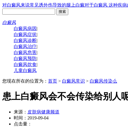
对白癜风来说常见诱
外伤导致的腿上白癜
对于白癜风 这种疾病
白癜风
白癜风病因
|
白癜风症状
|
白癜风诊断
|
白癜风治疗
|
白癜风危害
|
白癜风预防
|
白癜风饮食
|
儿童白癜风
您现在所在的位置为：
首页
>
白癜风常识
>
白癜风传染么
患上白癜风会不会传染给别人
来源：
皮肤病健康频道
时间：2019-09-04
点击量：