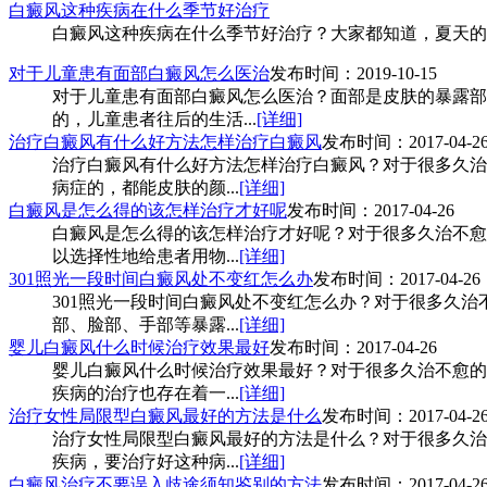
白癜风这种疾病在什么季节好治疗
白癜风这种疾病在什么季节好治疗？大家都知道，夏天的天
对于儿童患有面部白癜风怎么医治
发布时间：2019-10-15
对于儿童患有面部白癜风怎么医治？面部是皮肤的暴露部
的，儿童患者往后的生活...
[详细]
治疗白癜风有什么好方法怎样治疗白癜风
发布时间：2017-04-2
治疗白癜风有什么好方法怎样治疗白癜风？对于很多久治
病症的，都能皮肤的颜...
[详细]
白癜风是怎么得的该怎样治疗才好呢
发布时间：2017-04-26
白癜风是怎么得的该怎样治疗才好呢？对于很多久治不愈
以选择性地给患者用物...
[详细]
301照光一段时间白癜风处不变红怎么办
发布时间：2017-04-26
301照光一段时间白癜风处不变红怎么办？对于很多久
部、脸部、手部等暴露...
[详细]
婴儿白癜风什么时候治疗效果最好
发布时间：2017-04-26
婴儿白癜风什么时候治疗效果最好？对于很多久治不愈的
疾病的治疗也存在着一...
[详细]
治疗女性局限型白癜风最好的方法是什么
发布时间：2017-04-2
治疗女性局限型白癜风最好的方法是什么？对于很多久治
疾病，要治疗好这种病...
[详细]
白癜风治疗不要误入歧途须知鉴别的方法
发布时间：2017-04-2