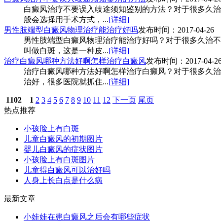
白癜风治疗不要误入歧途须知鉴别的方法？对于很多久治
般会选择用手术方式，...
[详细]
男性肢端型白癜风物理治疗能治疗好吗
发布时间：2017-04-26
男性肢端型白癜风物理治疗能治疗好吗？对于很多久治不
叫做白斑，这是一种皮...
[详细]
治疗白癜风哪种方法好啊怎样治疗白癜风
发布时间：2017-04-2
治疗白癜风哪种方法好啊怎样治疗白癜风？对于很多久治
治好，很多医院就抓住...
[详细]
1102
1
2
3
4
5
6
7
8
9
10
11
12
下一页
尾页
热点推荐
小孩脸上有白斑
儿童白癜风的初期图片
婴儿白癜风的症状图片
小孩脸上有白斑图片
儿童得白癜风可以治好吗
人身上长白点是什么病
最新文章
小娃娃在患白癜风之后会有哪些症状