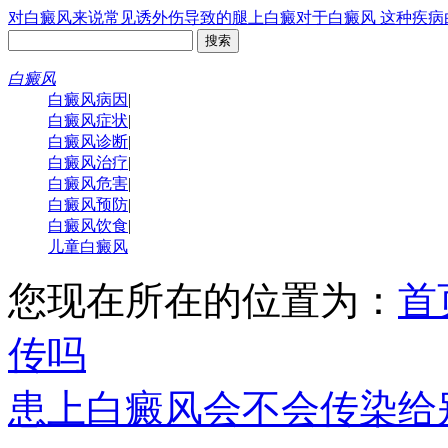
对白癜风来说常见诱
外伤导致的腿上白癜
对于白癜风 这种疾病
白癜风
白癜风病因
|
白癜风症状
|
白癜风诊断
|
白癜风治疗
|
白癜风危害
|
白癜风预防
|
白癜风饮食
|
儿童白癜风
您现在所在的位置为：
首
传吗
患上白癜风会不会传染给