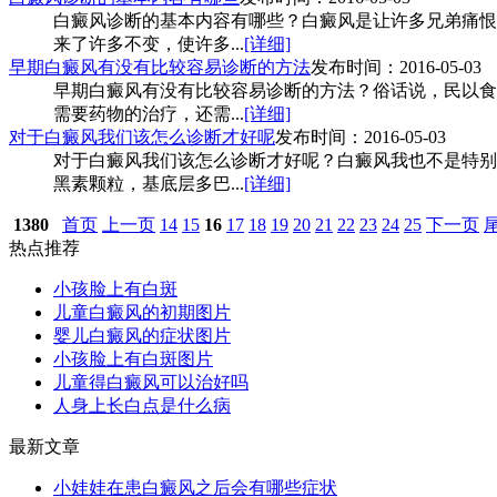
白癜风诊断的基本内容有哪些？白癜风是让许多兄弟痛恨
来了许多不变，使许多...
[详细]
早期白癜风有没有比较容易诊断的方法
发布时间：2016-05-03
早期白癜风有没有比较容易诊断的方法？俗话说，民以食
需要药物的治疗，还需...
[详细]
对于白癜风我们该怎么诊断才好呢
发布时间：2016-05-03
对于白癜风我们该怎么诊断才好呢？白癜风我也不是特别
黑素颗粒，基底层多巴...
[详细]
1380
首页
上一页
14
15
16
17
18
19
20
21
22
23
24
25
下一页
热点推荐
小孩脸上有白斑
儿童白癜风的初期图片
婴儿白癜风的症状图片
小孩脸上有白斑图片
儿童得白癜风可以治好吗
人身上长白点是什么病
最新文章
小娃娃在患白癜风之后会有哪些症状