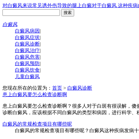
对白癜风来说常见诱
外伤导致的腿上白癜
对于白癜风 这种疾病
白癜风
白癜风病因
|
白癜风症状
|
白癜风诊断
|
白癜风治疗
|
白癜风危害
|
白癜风预防
|
白癜风饮食
|
儿童白癜风
您现在所在的位置为：
首页
>
白癜风诊断
患上白癜风要怎么检查诊断啊
患上白癜风要怎么检查诊断啊？很多人对于白斑有很误解，傻
诊断白癜风，应该根据不同白癜风的类型和病因，进行科学、积
白癜风的常规检查项目有哪些呢
白癜风的常规检查项目有哪些呢？白癜风这种疾病发病十分