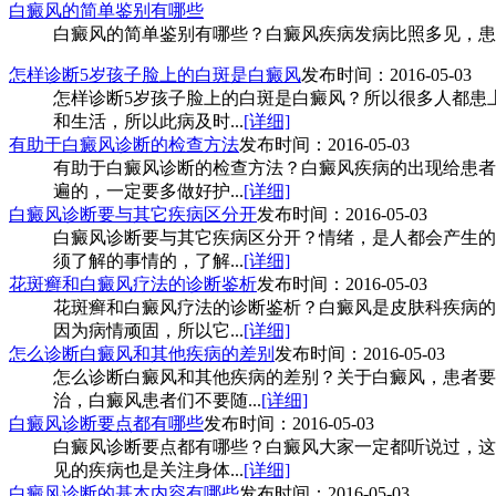
白癜风的简单鉴别有哪些
白癜风的简单鉴别有哪些？白癜风疾病发病比照多见，患上
怎样诊断5岁孩子脸上的白斑是白癜风
发布时间：2016-05-03
怎样诊断5岁孩子脸上的白斑是白癜风？所以很多人都患
和生活，所以此病及时...
[详细]
有助于白癜风诊断的检查方法
发布时间：2016-05-03
有助于白癜风诊断的检查方法？白癜风疾病的出现给患者
遍的，一定要多做好护...
[详细]
白癜风诊断要与其它疾病区分开
发布时间：2016-05-03
白癜风诊断要与其它疾病区分开？情绪，是人都会产生的
须了解的事情的，了解...
[详细]
花斑癣和白癜风疗法的诊断鉴析
发布时间：2016-05-03
花斑癣和白癜风疗法的诊断鉴析？白癜风是皮肤科疾病的
因为病情顽固，所以它...
[详细]
怎么诊断白癜风和其他疾病的差别
发布时间：2016-05-03
怎么诊断白癜风和其他疾病的差别？关于白癜风，患者要
治，白癜风患者们不要随...
[详细]
白癜风诊断要点都有哪些
发布时间：2016-05-03
白癜风诊断要点都有哪些？白癜风大家一定都听说过，这
见的疾病也是关注身体...
[详细]
白癜风诊断的基本内容有哪些
发布时间：2016-05-03