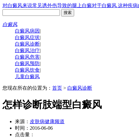
对白癜风来说常见诱
外伤导致的腿上白癜
对于白癜风 这种疾病
白癜风
白癜风病因
|
白癜风症状
|
白癜风诊断
|
白癜风治疗
|
白癜风危害
|
白癜风预防
|
白癜风饮食
|
儿童白癜风
您现在所在的位置为：
首页
>
白癜风诊断
怎样诊断肢端型白癜风
来源：
皮肤病健康频道
时间：2016-06-06
点击量：