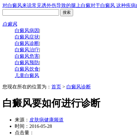
对白癜风来说常见诱
外伤导致的腿上白癜
对于白癜风 这种疾病
白癜风
白癜风病因
|
白癜风症状
|
白癜风诊断
|
白癜风治疗
|
白癜风危害
|
白癜风预防
|
白癜风饮食
|
儿童白癜风
您现在所在的位置为：
首页
>
白癜风诊断
白癜风要如何进行诊断
来源：
皮肤病健康频道
时间：2016-05-28
点击量：