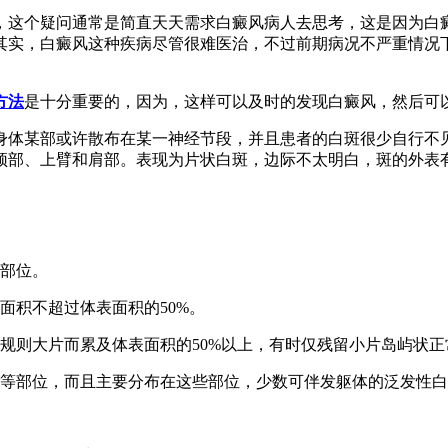
，这个疑问通常是简直天天需求白癜风病人去思考，这是因为白
其实，白癜风这种疾病尽管很难医治，不过前期病况不严重情况
方法
是十分重要的，因为，这样可以及时的发现白癜风，然后可
体某部或许散布在某一神经节段，并且患者的白斑很少自行不见
颈部、上臂和肩部。表现为片状白斑，边际不太明白，斑的外表
部位。
积不超过体表面积的50%。
则大片而累及体表面积的50%以上，有时仅残留小片岛屿状正
等部位，而且主要分布在这些部位，少数可伴发躯体的泛发性白