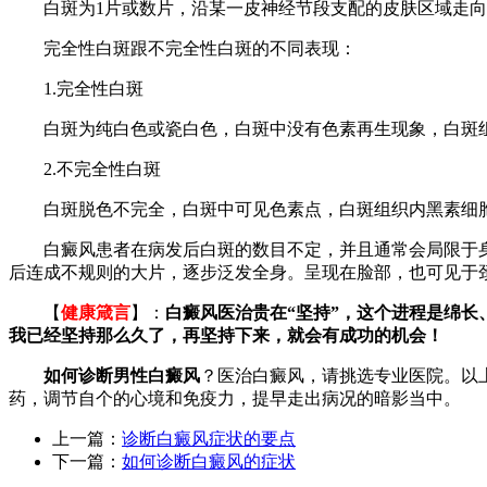
白斑为1片或数片，沿某一皮神经节段支配的皮肤区域走向
完全性白斑跟不完全性白斑的不同表现：
1.完全性白斑
白斑为纯白色或瓷白色，白斑中没有色素再生现象，白斑组织
2.不完全性白斑
白斑脱色不完全，白斑中可见色素点，白斑组织内黑素细胞
白癜风患者在病发后白斑的数目不定，并且通常会局限于身
后连成不规则的大片，逐步泛发全身。呈现在脸部，也可见于
【
健康箴言
】：
白癜风医治贵在“坚持”，这个进程是绵
我已经坚持那么久了，再坚持下来，就会有成功的机会！
如何诊断男性白癜风
？医治白癜风，请挑选专业医院。以
药，调节自个的心境和免疫力，提早走出病况的暗影当中。
上一篇：
诊断白癜风症状的要点
下一篇：
如何诊断白癜风的症状