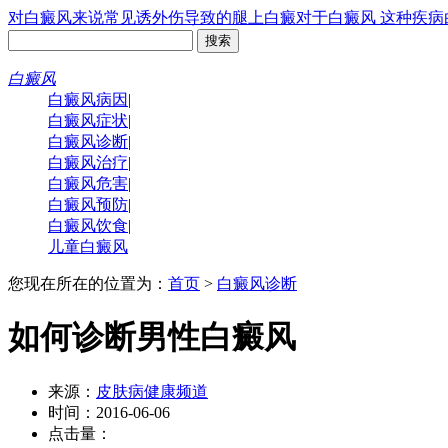
对白癜风来说常见诱
外伤导致的腿上白癜
对于白癜风 这种疾病
白癜风
白癜风病因
|
白癜风症状
|
白癜风诊断
|
白癜风治疗
|
白癜风危害
|
白癜风预防
|
白癜风饮食
|
儿童白癜风
您现在所在的位置为：
首页
>
白癜风诊断
如何诊断男性白癜风
来源：
皮肤病健康频道
时间：2016-06-06
点击量：