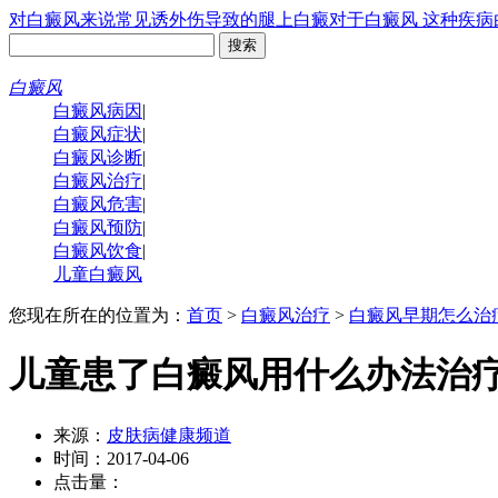
对白癜风来说常见诱
外伤导致的腿上白癜
对于白癜风 这种疾病
白癜风
白癜风病因
|
白癜风症状
|
白癜风诊断
|
白癜风治疗
|
白癜风危害
|
白癜风预防
|
白癜风饮食
|
儿童白癜风
您现在所在的位置为：
首页
>
白癜风治疗
>
白癜风早期怎么治
儿童患了白癜风用什么办法治
来源：
皮肤病健康频道
时间：2017-04-06
点击量：