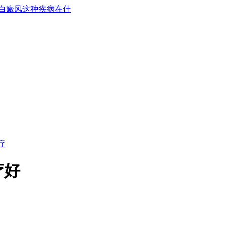
白癜风这种疾病在什
疗
疗好