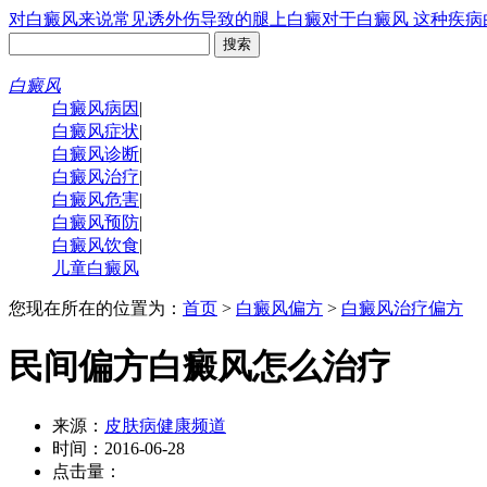
对白癜风来说常见诱
外伤导致的腿上白癜
对于白癜风 这种疾病
白癜风
白癜风病因
|
白癜风症状
|
白癜风诊断
|
白癜风治疗
|
白癜风危害
|
白癜风预防
|
白癜风饮食
|
儿童白癜风
您现在所在的位置为：
首页
>
白癜风偏方
>
白癜风治疗偏方
民间偏方白癜风怎么治疗
来源：
皮肤病健康频道
时间：2016-06-28
点击量：