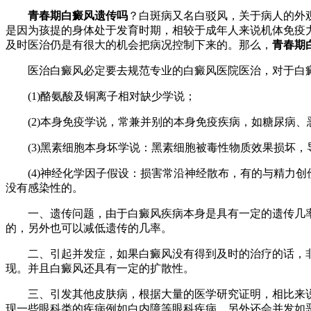
青春期白癜风遗传吗
？白斑病又名白驳风，关于病人的外
是因为孩提的身体处于发育时期，相较于成年人来说机体免疫
及时医治仍是有很大的机会把病况控制下来的。那么，
青春期
医治白癜风必定要去规范专业的白癜风医院医治，对于白癜
(1)酪氨酸及铜离子相对缺少学说；
(2)本身免疫学说，常兼并别的本身免疫疾病，如糖尿病、
(3)黑素细胞本身坏学说：黑素细胞被毒性物质效果损坏，
(4)神经化学因子假设：损害常沿神经散布，有的与精力创
没有感染性的。
一、遗传问题，由于白癜风疾病本身是具有一定的遗传几率
的，另外也可以减低遗传的几率。
二、引起并发症，如果白癜风没有得到及时的治疗的话，非
现。并且白癜风还具有一定的扩散性。
三、引发其他皮肤病，根据大量的医学研究证明，相比来说
现一些眼科类的疾病例如白内障等眼科疾病。另外还会并发如