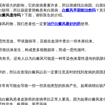
观有很大的影响，它的发病要素许多，所以很难找出病因。白斑
力较弱，所以孩提更简略患有白斑病，
白癜风早期能治愈吗
？其
白癜风遗传吗
？下面，请听医生的介绍。
风药物，我们患者也一定要
治疗白癜风最好的药
使用。
恶性贫血、甲状腺病等，且能在血清中查出一些本身抗体。
导致抗体发生，构成更多细胞损坏，而成一恶性循环。
伤有关。还有人以为白癜风可能是一种常染色体显性遗传的肌肤
的，所以在发现白癜风以后一定要注意及时的找到发病的原因是
常有可能会导致一些一些其他类型的疾病产生。如果病情比较严
白癜风患者皮肤癌的发病率比正常人要高。因为如果白癜风发生
恶性贫血、银屑病、斑秃等病。