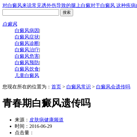
对白癜风来说常见诱
外伤导致的腿上白癜
对于白癜风 这种疾病
白癜风
白癜风病因
|
白癜风症状
|
白癜风诊断
|
白癜风治疗
|
白癜风危害
|
白癜风预防
|
白癜风饮食
|
儿童白癜风
您现在所在的位置为：
首页
>
白癜风常识
>
白癜风会遗传吗
青春期白癜风遗传吗
来源：
皮肤病健康频道
时间：2016-06-29
点击量：